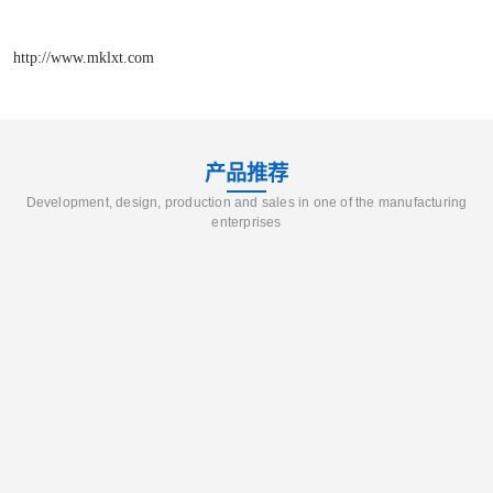
http://www.mklxt.com
产品推荐
Development, design, production and sales in one of the manufacturing
enterprises