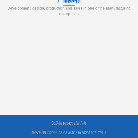
产品推荐
Development, design, production and sales in one of the manufacturing
enterprises
您是第
1014752
位访客
版权所有 ©2026-08-08
苏ICP备2025170717号-1