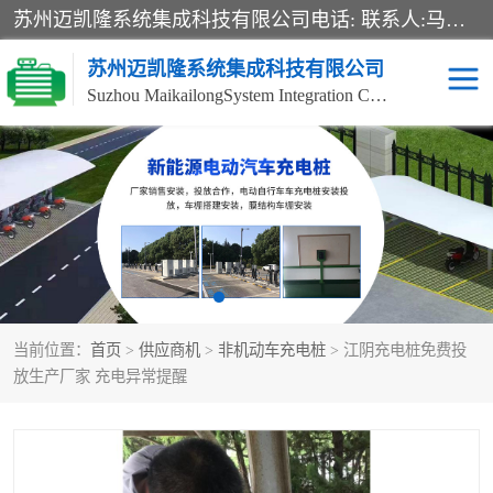
苏州迈凯隆系统集成科技有限公司电话: 联系人:马杰森 销售安装视频监控、报警系统、电话交换机、门禁考勤、巡更系统、呼叫对讲系统、停车场道闸、智能家居、广播系统、综合布线、办公设备、电子商务软件、网络工程、酒店门锁系列 系统集成、VOD视频点播、LED显示屏、节能产品、USP电源、收银机等弱电及智能化项目。
苏州迈凯隆系统集成科技有限公司
Suzhou MaikailongSystem Integration Co., Ltd.
非机动车充电桩
电瓶车充电桩
电动自行车充电桩
两轮电动车充电桩
充电桩
当前位置：
首页
>
供应商机
>
非机动车充电桩
> 江阴充电桩免费投
放生产厂家 充电异常提醒