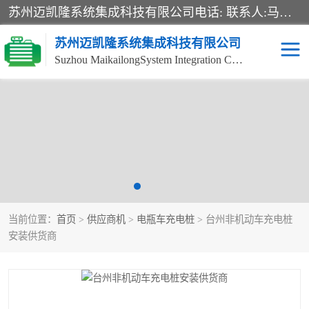
苏州迈凯隆系统集成科技有限公司电话: 联系人:马杰森 销售安装视频监控、报警系统、电话交换机、门禁考勤、巡更系统、呼叫对讲系统、停车场道闸、智能家居、广播系统、综合布线、办公设备、电子商务软件、网络工程、酒店门锁系列 系统集成、VOD视频点播、LED显示屏、节能产品、USP电源、收银机等弱电及智能化项目。
苏州迈凯隆系统集成科技有限公司
Suzhou MaikailongSystem Integration Co., Ltd.
非机动车充电桩
电瓶车充电桩
电动自行车充电桩
两轮电动车充电桩
充电桩
当前位置：
首页
>
供应商机
>
电瓶车充电桩
> 台州非机动车充电桩
安装供货商