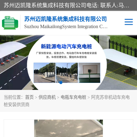
苏州迈凯隆系统集成科技有限公司电话: 联系人:马杰森 销售安装视频监控、报警系统、电话交换机、门禁考勤、巡更系统、呼叫对讲系统、停车场道闸、智能家居、广播系统、综合布线、办公设备、电子商务软件、网络工程、酒店门锁系列 系统集成、VOD视频点播、LED显示屏、节能产品、USP电源、收银机等弱电及智能化项目。
苏州迈凯隆系统集成科技有限公司
Suzhou MaikailongSystem Integration Co., Ltd.
非机动车充电桩
电瓶车充电桩
电动自行车充电桩
两轮电动车充电桩
充电桩
当前位置：
首页
>
供应商机
>
电瓶车充电桩
> 阿克苏非机动车充电
桩安装供货商