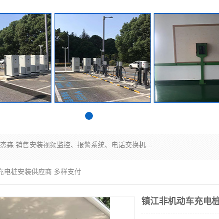
苏州迈凯隆系统集成科技有限公司电话: 联系人:马杰森 销售安装视频监控、报警系统、电话交换机、门禁考勤、巡更系统、呼叫对讲系统、停车场道闸、智能家居、广播系统、综合布线、办公设备、电子商务软件、网络工程、酒店门锁系列 系统集成、VOD视频点播、LED显示屏、节能产品、USP电源、收银机等弱电及智能化项目。
充电桩安装供应商 多样支付
镇江非机动车充电桩