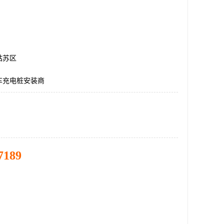
姑苏区
车充电桩安装商
7189