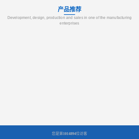
产品推荐
Development, design, production and sales in one of the manufacturing
enterprises
您是第
1014894
位访客