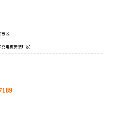
姑苏区
车充电桩安装厂家
7189