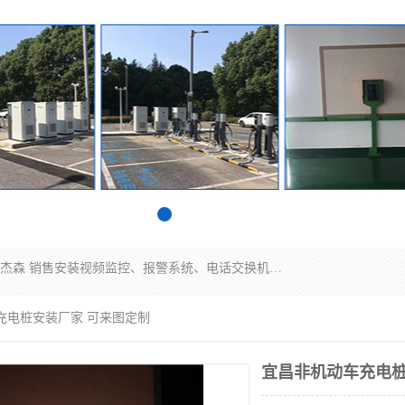
苏州迈凯隆系统集成科技有限公司电话: 联系人:马杰森 销售安装视频监控、报警系统、电话交换机、门禁考勤、巡更系统、呼叫对讲系统、停车场道闸、智能家居、广播系统、综合布线、办公设备、电子商务软件、网络工程、酒店门锁系列 系统集成、VOD视频点播、LED显示屏、节能产品、USP电源、收银机等弱电及智能化项目。
充电桩安装厂家 可来图定制
宜昌非机动车充电桩