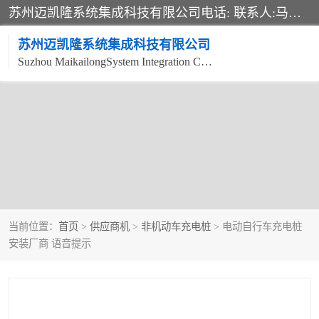
苏州迈凯隆系统集成科技有限公司电话: 联系人:马杰森 销售安装视频监控、报警系统、电话交换机、门禁考勤、巡更系统、呼叫对讲系统、停车场道闸、智能家居、广播系统、综合布线、办公设备、电子商务软件、网络工程、酒店门锁系列 系统集成、VOD视频点播、LED显示屏、节能产品、USP电源、收银机等弱电及智能化项目。
苏州迈凯隆系统集成科技有限公司
Suzhou MaikailongSystem Integration Co., Ltd.
非机动车充电桩
电瓶车充电桩
电动自行车充电桩
两轮电动车充电桩
充电桩
当前位置：
首页
>
供应商机
>
非机动车充电桩
> 电动自行车充电桩
安装厂商 语音提示