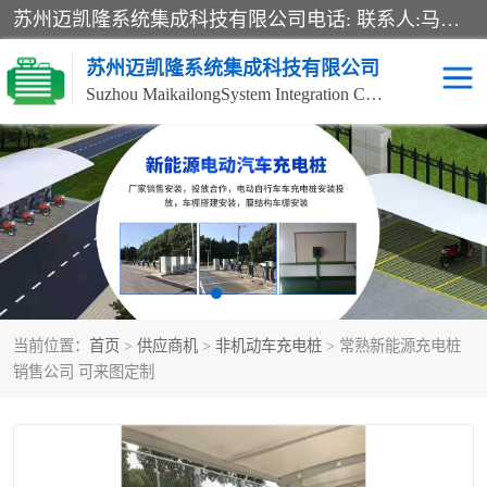
苏州迈凯隆系统集成科技有限公司电话: 联系人:马杰森 销售安装视频监控、报警系统、电话交换机、门禁考勤、巡更系统、呼叫对讲系统、停车场道闸、智能家居、广播系统、综合布线、办公设备、电子商务软件、网络工程、酒店门锁系列 系统集成、VOD视频点播、LED显示屏、节能产品、USP电源、收银机等弱电及智能化项目。
苏州迈凯隆系统集成科技有限公司
Suzhou MaikailongSystem Integration Co., Ltd.
非机动车充电桩
电瓶车充电桩
电动自行车充电桩
两轮电动车充电桩
充电桩
当前位置：
首页
>
供应商机
>
非机动车充电桩
> 常熟新能源充电桩
销售公司 可来图定制