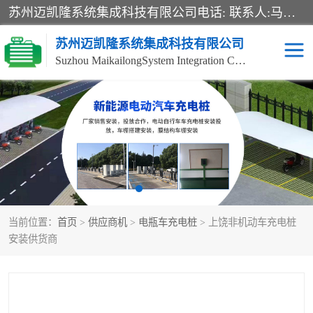
苏州迈凯隆系统集成科技有限公司电话: 联系人:马杰森 销售安装视频监控、报警系统、电话交换机、门禁考勤、巡更系统、呼叫对讲系统、停车场道闸、智能家居、广播系统、综合布线、办公设备、电子商务软件、网络工程、酒店门锁系列 系统集成、VOD视频点播、LED显示屏、节能产品、USP电源、收银机等弱电及智能化项目。
苏州迈凯隆系统集成科技有限公司
Suzhou MaikailongSystem Integration Co., Ltd.
非机动车充电桩
电瓶车充电桩
电动自行车充电桩
两轮电动车充电桩
充电桩
当前位置：
首页
>
供应商机
>
电瓶车充电桩
> 上饶非机动车充电桩
安装供货商