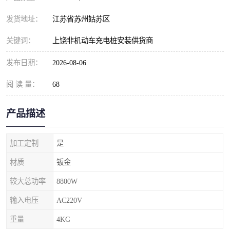
发货地址：
江苏省苏州姑苏区
关键词：
上饶非机动车充电桩安装供货商
发布日期：
2026-08-06
阅 读 量：
68
产品描述
加工定制
是
材质
钣金
较大总功率
8800W
输入电压
AC220V
重量
4KG