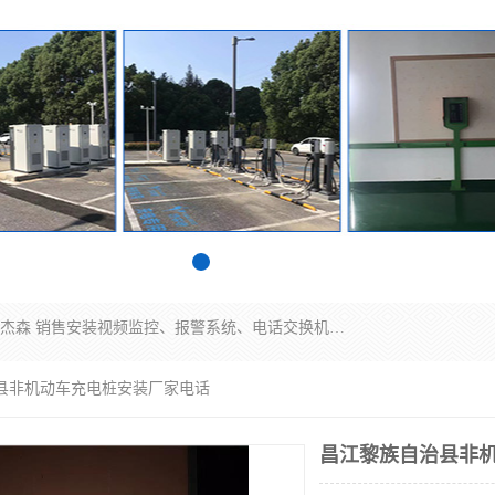
苏州迈凯隆系统集成科技有限公司电话: 联系人:马杰森 销售安装视频监控、报警系统、电话交换机、门禁考勤、巡更系统、呼叫对讲系统、停车场道闸、智能家居、广播系统、综合布线、办公设备、电子商务软件、网络工程、酒店门锁系列 系统集成、VOD视频点播、LED显示屏、节能产品、USP电源、收银机等弱电及智能化项目。
治县非机动车充电桩安装厂家电话
昌江黎族自治县非