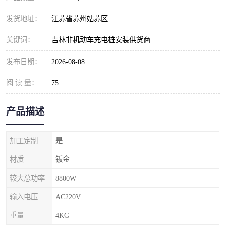
发货地址：
江苏省苏州姑苏区
关键词：
吉林非机动车充电桩安装供货商
发布日期：
2026-08-08
阅 读 量：
75
产品描述
加工定制
是
材质
钣金
较大总功率
8800W
输入电压
AC220V
重量
4KG