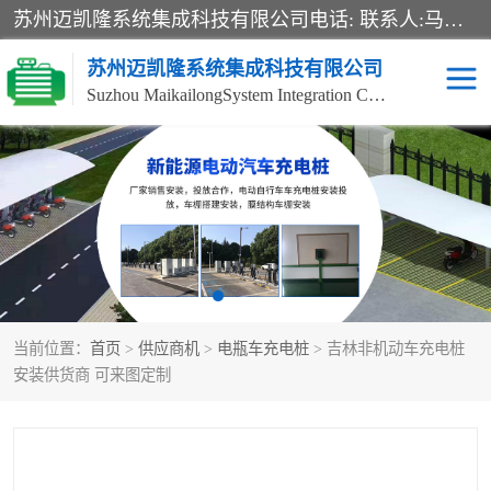
苏州迈凯隆系统集成科技有限公司电话: 联系人:马杰森 销售安装视频监控、报警系统、电话交换机、门禁考勤、巡更系统、呼叫对讲系统、停车场道闸、智能家居、广播系统、综合布线、办公设备、电子商务软件、网络工程、酒店门锁系列 系统集成、VOD视频点播、LED显示屏、节能产品、USP电源、收银机等弱电及智能化项目。
苏州迈凯隆系统集成科技有限公司
Suzhou MaikailongSystem Integration Co., Ltd.
非机动车充电桩
电瓶车充电桩
电动自行车充电桩
两轮电动车充电桩
充电桩
当前位置：
首页
>
供应商机
>
电瓶车充电桩
> 吉林非机动车充电桩
安装供货商 可来图定制