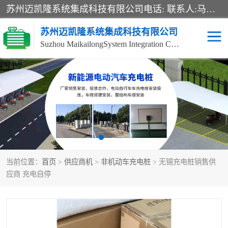
苏州迈凯隆系统集成科技有限公司电话: 联系人:马杰森 销售安装视频监控、报警系统、电话交换机、门禁考勤、巡更系统、呼叫对讲系统、停车场道闸、智能家居、广播系统、综合布线、办公设备、电子商务软件、网络工程、酒店门锁系列 系统集成、VOD视频点播、LED显示屏、节能产品、USP电源、收银机等弱电及智能化项目。
苏州迈凯隆系统集成科技有限公司
Suzhou MaikailongSystem Integration Co., Ltd.
非机动车充电桩
电瓶车充电桩
电动自行车充电桩
两轮电动车充电桩
充电桩
当前位置：
首页
>
供应商机
>
非机动车充电桩
> 无锡充电桩销售供
应商 充电自停