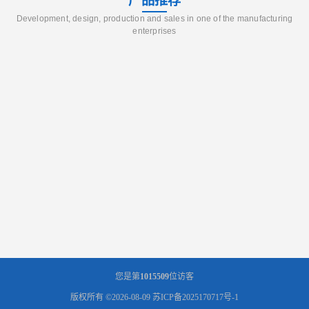
产品推荐
Development, design, production and sales in one of the manufacturing
enterprises
您是第
1015509
位访客
版权所有 ©2026-08-09
苏ICP备2025170717号-1