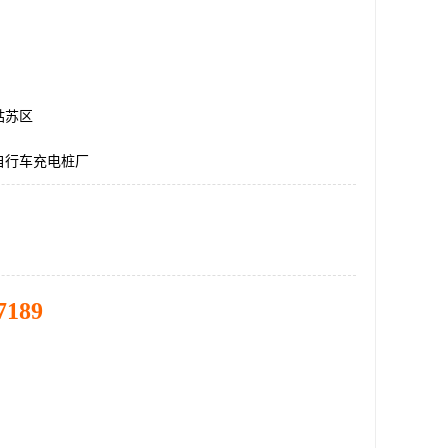
姑苏区
自行车充电桩厂
7189