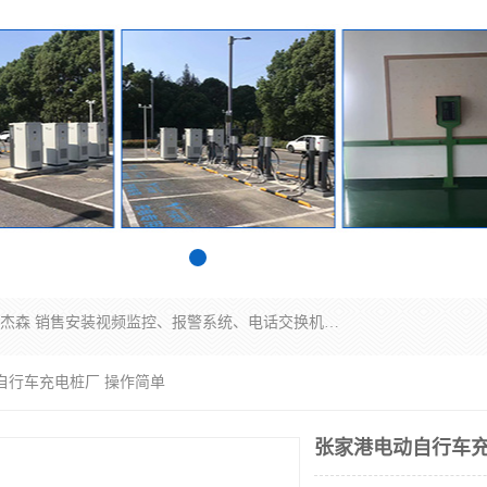
苏州迈凯隆系统集成科技有限公司电话: 联系人:马杰森 销售安装视频监控、报警系统、电话交换机、门禁考勤、巡更系统、呼叫对讲系统、停车场道闸、智能家居、广播系统、综合布线、办公设备、电子商务软件、网络工程、酒店门锁系列 系统集成、VOD视频点播、LED显示屏、节能产品、USP电源、收银机等弱电及智能化项目。
自行车充电桩厂 操作简单
张家港电动自行车充