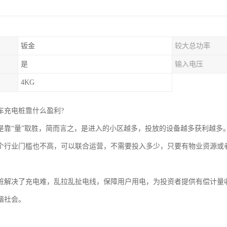
钣金
较大总功率
是
输入电压
4KG
车充电桩靠什么盈利?
是靠“量”取胜，简而言之，是进入的小区越多，投放的设备越多获利越多
个行业门槛也不高，可以联合运营，不需要投入多少，只要有物业资源或
桩解决了充电难，乱拉乱扯电线，保障用户用电，为投资者提供有偿计量
谐社会。