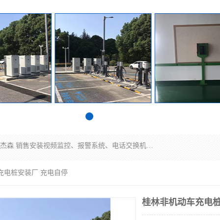
苏州迈凯隆系统集成科技有限公司电话: 联系人:马杰森 销售安装视频监控、报警系统、电话交换机、门禁考勤、巡更系统、呼叫对讲系统、停车场道闸、智能家居、广播系统、综合布线、办公设备、电子商务软件、网络工程、酒店门锁系列 系统集成、VOD视频点播、LED显示屏、节能产品、USP电源、收银机等弱电及智能化项目。
充电桩安装厂 充电自停
桂林非机动车充电桩