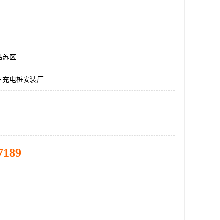
姑苏区
车充电桩安装厂
7189