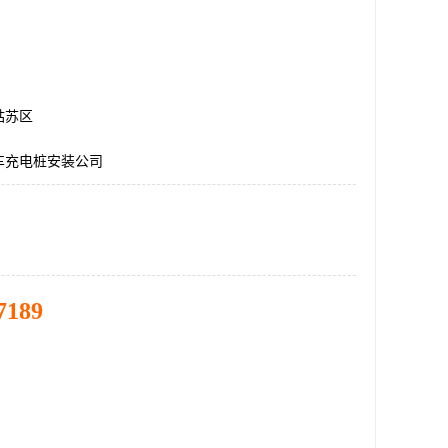
姑苏区
车充电桩安装公司
7189