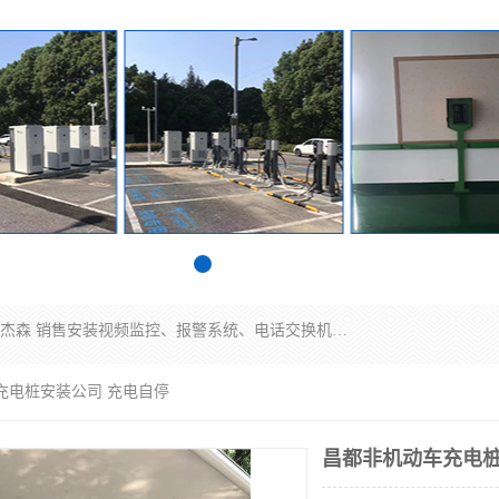
苏州迈凯隆系统集成科技有限公司电话: 联系人:马杰森 销售安装视频监控、报警系统、电话交换机、门禁考勤、巡更系统、呼叫对讲系统、停车场道闸、智能家居、广播系统、综合布线、办公设备、电子商务软件、网络工程、酒店门锁系列 系统集成、VOD视频点播、LED显示屏、节能产品、USP电源、收银机等弱电及智能化项目。
充电桩安装公司 充电自停
昌都非机动车充电桩