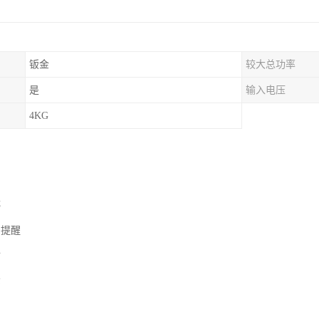
钣金
较大总功率
是
输入电压
4KG
停
常提醒
付
示