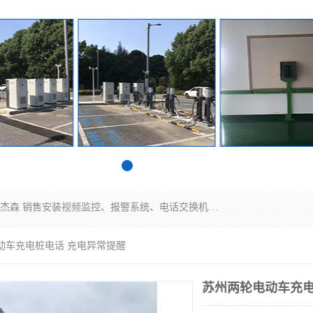
苏州迈凯隆系统集成科技有限公司电话: 联系人:马杰森 销售安装视频监控、报警系统、电话交换机、门禁考勤、巡更系统、呼叫对讲系统、停车场道闸、智能家居、广播系统、综合布线、办公设备、电子商务软件、网络工程、酒店门锁系列 系统集成、VOD视频点播、LED显示屏、节能产品、USP电源、收银机等弱电及智能化项目。
动车充电桩电话 充电异常提醒
苏州两轮电动车充电