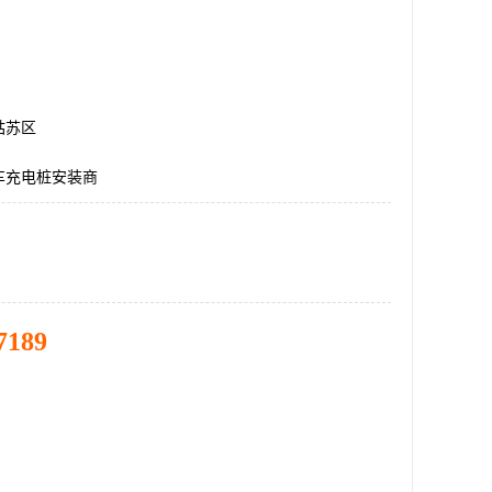
姑苏区
车充电桩安装商
7189