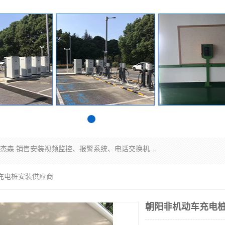
苏州迈凯隆系统集成科技有限公司电话: 联系人:马杰森 销售安装视频监控、报警系统、电话交换机、门禁考勤、巡更系统、呼叫对讲系统、停车场道闸、智能家居、广播系统、综合布线、办公设备、电子商务软件、网络工程、酒店门锁系列 系统集成、VOD视频点播、LED显示屏、节能产品、USP电源、收银机等弱电及智能化项目。
充电桩安装供应商
朝阳非机动车充电