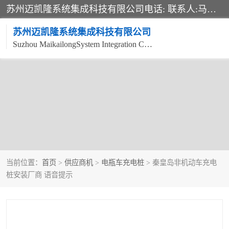
苏州迈凯隆系统集成科技有限公司电话: 联系人:马杰森 销售安装视频监控、报警系统、电话交换机、门禁考勤、巡更系统、呼叫对讲系统、停车场道闸、智能家居、广播系统、综合布线、办公设备、电子商务软件、网络工程、酒店门锁系列 系统集成、VOD视频点播、LED显示屏、节能产品、USP电源、收银机等弱电及智能化项目。
苏州迈凯隆系统集成科技有限公司
Suzhou MaikailongSystem Integration Co., Ltd.
当前位置：
首页
>
供应商机
>
电瓶车充电桩
> 秦皇岛非机动车充电
桩安装厂商 语音提示