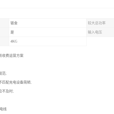
钣金
较大总功率
是
输入电压
4KG
桩收费运营方案
：
规范;
不匹配充电设备简陋;
应不及时;
：
拉电线