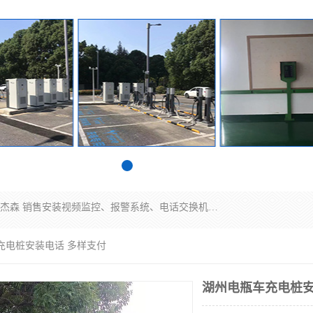
苏州迈凯隆系统集成科技有限公司电话: 联系人:马杰森 销售安装视频监控、报警系统、电话交换机、门禁考勤、巡更系统、呼叫对讲系统、停车场道闸、智能家居、广播系统、综合布线、办公设备、电子商务软件、网络工程、酒店门锁系列 系统集成、VOD视频点播、LED显示屏、节能产品、USP电源、收银机等弱电及智能化项目。
充电桩安装电话 多样支付
湖州电瓶车充电桩安