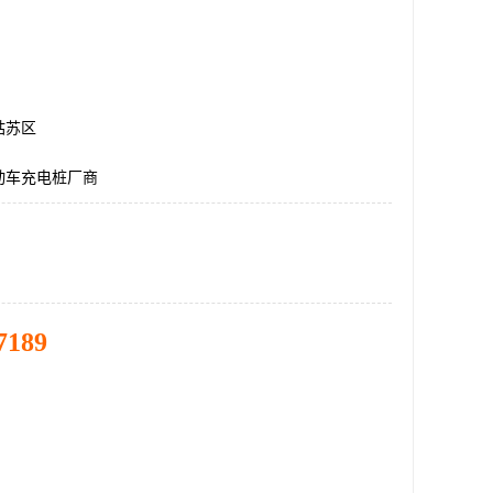
姑苏区
动车充电桩厂商
7189