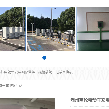
苏州迈凯隆系统集成科技有限公司电话: 联系人:马杰森 销售安装视频监控、报警系统、电话交换机、门禁考勤、巡更系统、呼叫对讲系统、停车场道闸、智能家居、广播系统、综合布线、办公设备、电子商务软件、网络工程、酒店门锁系列 系统集成、VOD视频点播、LED显示屏、节能产品、USP电源、收银机等弱电及智能化项目。
动车充电桩厂商
湖州两轮电动车充