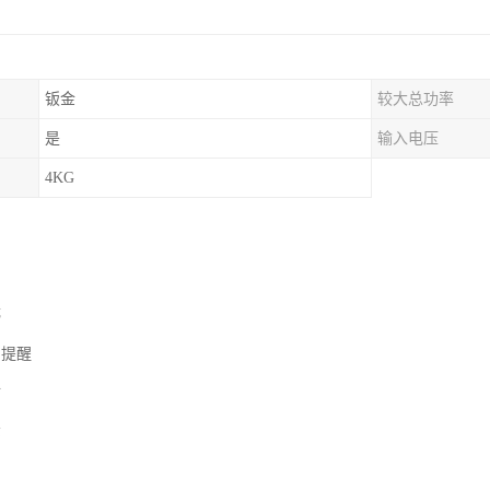
钣金
较大总功率
是
输入电压
4KG
停
常提醒
付
示