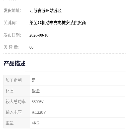
发货地址：
江苏省苏州姑苏区
关键词：
莱芜非机动车充电桩安装供货商
发布日期：
2026-08-10
阅 读 量：
88
产品描述
加工定制
是
材质
钣金
较大总功率
8800W
输入电压
AC220V
重量
4KG