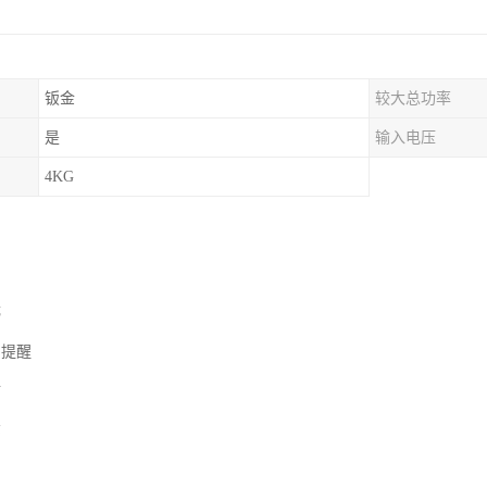
钣金
较大总功率
是
输入电压
4KG
停
常提醒
付
示