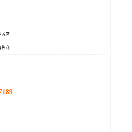
姑苏区
销售商
7189