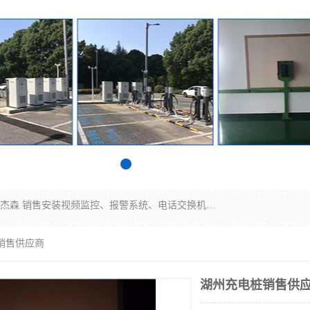
苏州迈凯隆系统集成科技有限公司电话: 联系人:马杰森 销售安装视频监控、报警系统、电话交换机、门禁考勤、巡更系统、呼叫对讲系统、停车场道闸、智能家居、广播系统、综合布线、办公设备、电子商务软件、网络工程、酒店门锁系列 系统集成、VOD视频点播、LED显示屏、节能产品、USP电源、收银机等弱电及智能化项目。
销售供应商
湖州充电桩销售供