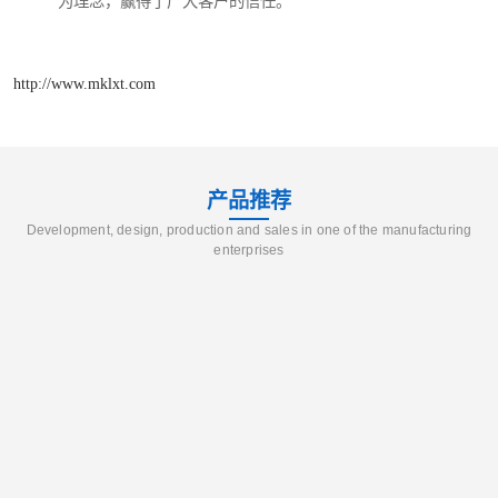
为理念，赢得了广大客户的信任。
http://www.mklxt.com
产品推荐
Development, design, production and sales in one of the manufacturing
enterprises