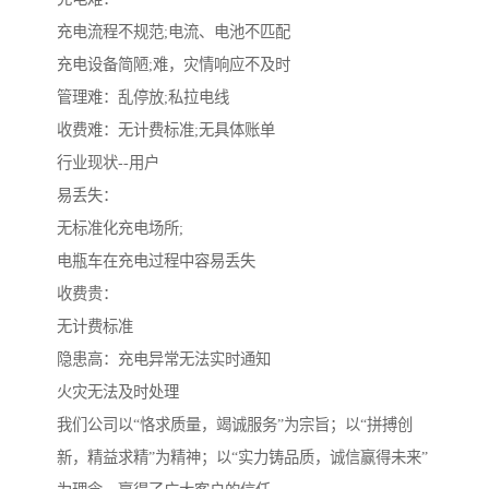
充电流程不规范;电流、电池不匹配
充电设备简陋;难，灾情响应不及时
管理难：乱停放;私拉电线
收费难：无计费标准;无具体账单
行业现状--用户
易丢失：
无标准化充电场所;
电瓶车在充电过程中容易丢失
收费贵：
无计费标准
隐患高：充电异常无法实时通知
火灾无法及时处理
我们公司以“恪求质量，竭诚服务”为宗旨；以“拼搏创
新，精益求精”为精神；以“实力铸品质，诚信赢得未来”