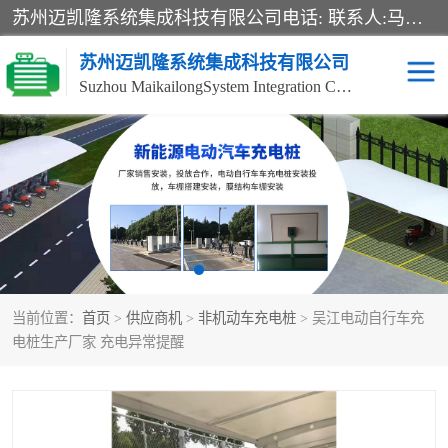
苏州迈凯隆系统集成科技有限公司电话: 联系人:马杰森 销售安装视频监控、报警系统、电话交换机、门禁考勤、巡更系统、呼叫对讲系统、停车场道闸、智能家居、广播系统、综合布线、办公设备、电子商务软件、网络工程、酒店门锁系列 系统集成、VOD视频点播、LED显示屏、节能产品、USP电源、收银机等弱电及智能化项目。
苏州迈凯隆系统集成科技有限公司
Suzhou MaikailongSystem Integration Co., Ltd.
非机动车充电桩
电瓶车充电桩
电动自行车充电桩
两轮电动车充电桩
充电桩
当前位置：
首页
>
供应商机
>
非机动车充电桩
> 吴江电动自行车充
电桩生产厂家 充电异常提醒