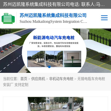
苏州迈凯隆系统集成科技有限公司电话: 联系人:马杰森 销售安装视频监控、报警系统、电话交换机、门禁考勤、巡更系统、呼叫对讲系统、停车场道闸、智能家居、广播系统、综合布线、办公设备、电子商务软件、网络工程、酒店门锁系列 系统集成、VOD视频点播、LED显示屏、节能产品、USP电源、收银机等弱电及智能化项目。
苏州迈凯隆系统集成科技有限公司
Suzhou MaikailongSystem Integration Co., Ltd.
非机动车充电桩
电瓶车充电桩
电动自行车充电桩
两轮电动车充电桩
充电桩
当前位置：
首页
>
供应商机
>
非机动车充电桩
> 无锡电瓶车充电桩
安装厂 支持定制