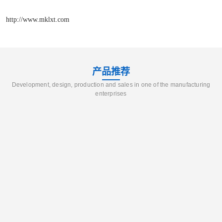
http://www.mklxt.com
产品推荐
Development, design, production and sales in one of the manufacturing
enterprises