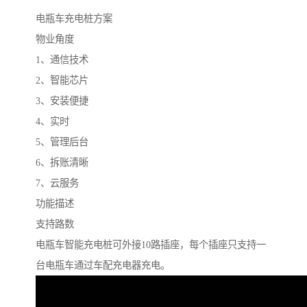
电瓶车充电桩方案
物业角度
1、通信技术
2、智能芯片
3、安装便捷
4、实时
5、管理后台
6、拆账清晰
7、云服务
功能描述
支持路数
电瓶车智能充电桩可外接10路插座，每个插座只支持一
台电瓶车通过车配充电器充电。