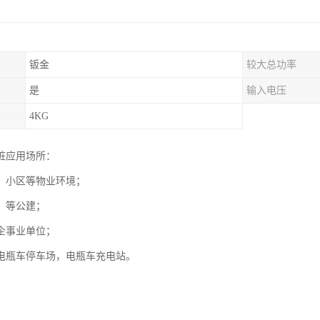
钣金
较大总功率
是
输入电压
4KG
桩应用场所：
、小区等物业环境；
，等公建；
企事业单位；
电瓶车停车场，电瓶车充电站。