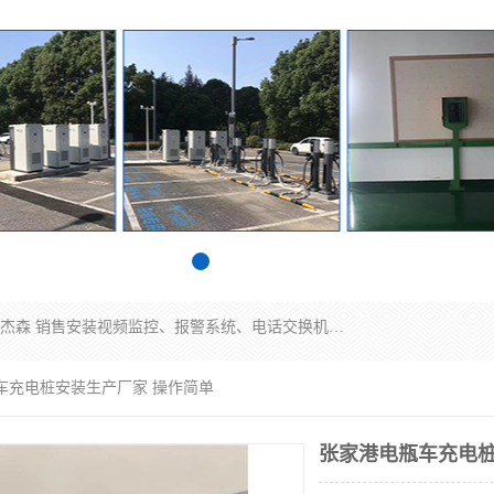
苏州迈凯隆系统集成科技有限公司电话: 联系人:马杰森 销售安装视频监控、报警系统、电话交换机、门禁考勤、巡更系统、呼叫对讲系统、停车场道闸、智能家居、广播系统、综合布线、办公设备、电子商务软件、网络工程、酒店门锁系列 系统集成、VOD视频点播、LED显示屏、节能产品、USP电源、收银机等弱电及智能化项目。
车充电桩安装生产厂家 操作简单
张家港电瓶车充电桩