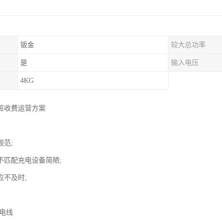
钣金
较大总功率
是
输入电压
4KG
桩收费运营方案
：
规范;
不匹配充电设备简陋;
应不及时;
：
拉电线