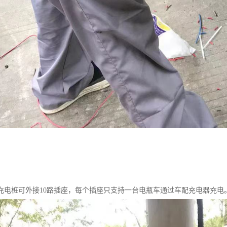
充电桩可外接10路插座，每个插座只支持一台电瓶车通过车配充电器充电