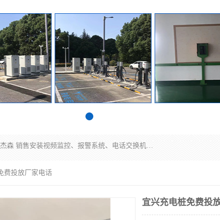
苏州迈凯隆系统集成科技有限公司电话: 联系人:马杰森 销售安装视频监控、报警系统、电话交换机、门禁考勤、巡更系统、呼叫对讲系统、停车场道闸、智能家居、广播系统、综合布线、办公设备、电子商务软件、网络工程、酒店门锁系列 系统集成、VOD视频点播、LED显示屏、节能产品、USP电源、收银机等弱电及智能化项目。
桩免费投放厂家电话
宜兴充电桩免费投