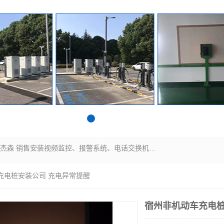
苏州迈凯隆系统集成科技有限公司电话: 联系人:马杰森 销售安装视频监控、报警系统、电话交换机、门禁考勤、巡更系统、呼叫对讲系统、停车场道闸、智能家居、广播系统、综合布线、办公设备、电子商务软件、网络工程、酒店门锁系列 系统集成、VOD视频点播、LED显示屏、节能产品、USP电源、收银机等弱电及智能化项目。
充电桩安装公司 充电异常提醒
宿州非机动车充电桩