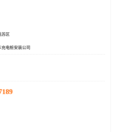
姑苏区
车充电桩安装公司
7189