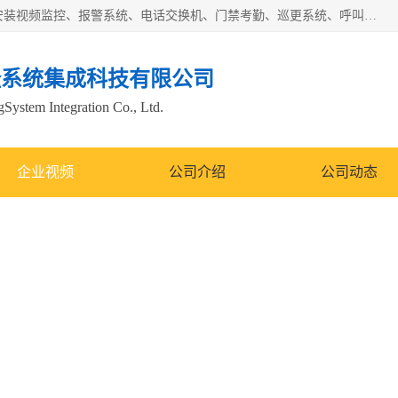
苏州迈凯隆系统集成科技有限公司电话: 联系人:马杰森 销售安装视频监控、报警系统、电话交换机、门禁考勤、巡更系统、呼叫对讲系统、停车场道闸、智能家居、广播系统、综合布线、办公设备、电子商务软件、网络工程、酒店门锁系列 系统集成、VOD视频点播、LED显示屏、节能产品、USP电源、收银机等弱电及智能化项目。
隆系统集成科技有限公司
System Integration Co., Ltd.
企业视频
公司介绍
公司动态