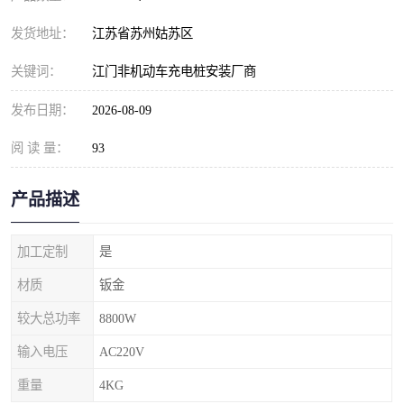
发货地址：
江苏省苏州姑苏区
关键词：
江门非机动车充电桩安装厂商
发布日期：
2026-08-09
阅 读 量：
93
产品描述
加工定制
是
材质
钣金
较大总功率
8800W
输入电压
AC220V
重量
4KG