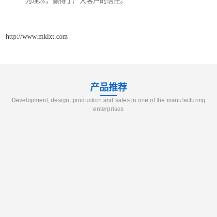
为理念，赢得了广大客户的信任。
http://www.mklxt.com
产品推荐
Development, design, production and sales in one of the manufacturing
enterprises