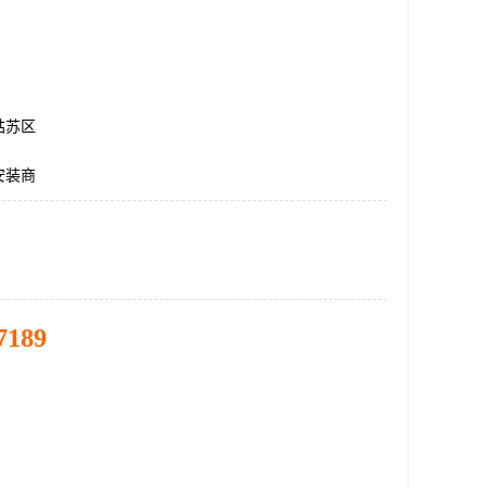
姑苏区
安装商
7189