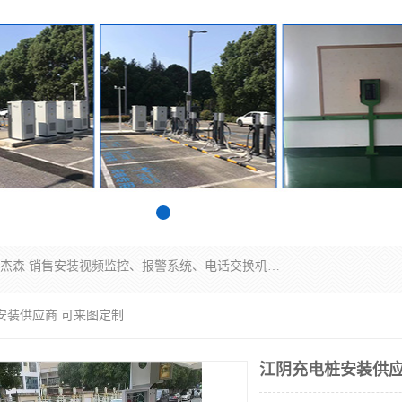
苏州迈凯隆系统集成科技有限公司电话: 联系人:马杰森 销售安装视频监控、报警系统、电话交换机、门禁考勤、巡更系统、呼叫对讲系统、停车场道闸、智能家居、广播系统、综合布线、办公设备、电子商务软件、网络工程、酒店门锁系列 系统集成、VOD视频点播、LED显示屏、节能产品、USP电源、收银机等弱电及智能化项目。
安装供应商 可来图定制
江阴充电桩安装供应