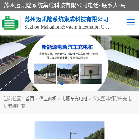
苏州迈凯隆系统集成科技有限公司电话: 联系人:马杰森 销售安装视频监控、报警系统、电话交换机、门禁考勤、巡更系统、呼叫对讲系统、停车场道闸、智能家居、广播系统、综合布线、办公设备、电子商务软件、网络工程、酒店门锁系列 系统集成、VOD视频点播、LED显示屏、节能产品、USP电源、收银机等弱电及智能化项目。
苏州迈凯隆系统集成科技有限公司
Suzhou MaikailongSystem Integration Co., Ltd.
非机动车充电桩
电瓶车充电桩
电动自行车充电桩
两轮电动车充电桩
充电桩
当前位置：
首页
>
供应商机
>
电瓶车充电桩
> 兴安盟非机动车充电
桩安装厂家