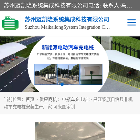
苏州迈凯隆系统集成科技有限公司电话: 联系人:马杰森 销售安装视频监控、报警系统、电话交换机、门禁考勤、巡更系统、呼叫对讲系统、停车场道闸、智能家居、广播系统、综合布线、办公设备、电子商务软件、网络工程、酒店门锁系列 系统集成、VOD视频点播、LED显示屏、节能产品、USP电源、收银机等弱电及智能化项目。
苏州迈凯隆系统集成科技有限公司
Suzhou MaikailongSystem Integration Co., Ltd.
非机动车充电桩
电瓶车充电桩
电动自行车充电桩
两轮电动车充电桩
充电桩
当前位置：
首页
>
供应商机
>
电瓶车充电桩
> 昌江黎族自治县非机
动车充电桩安装生产厂家 可来图定制