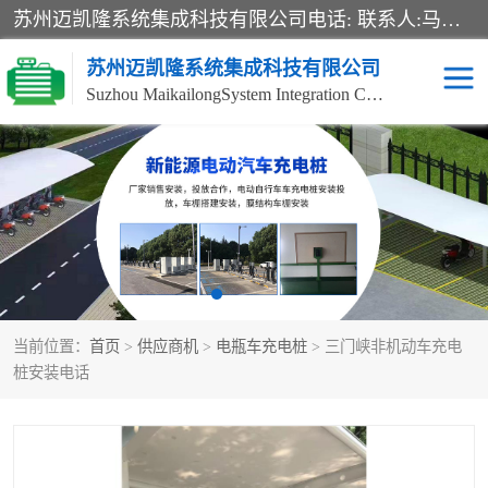
苏州迈凯隆系统集成科技有限公司电话: 联系人:马杰森 销售安装视频监控、报警系统、电话交换机、门禁考勤、巡更系统、呼叫对讲系统、停车场道闸、智能家居、广播系统、综合布线、办公设备、电子商务软件、网络工程、酒店门锁系列 系统集成、VOD视频点播、LED显示屏、节能产品、USP电源、收银机等弱电及智能化项目。
苏州迈凯隆系统集成科技有限公司
Suzhou MaikailongSystem Integration Co., Ltd.
非机动车充电桩
电瓶车充电桩
电动自行车充电桩
两轮电动车充电桩
充电桩
当前位置：
首页
>
供应商机
>
电瓶车充电桩
> 三门峡非机动车充电
桩安装电话