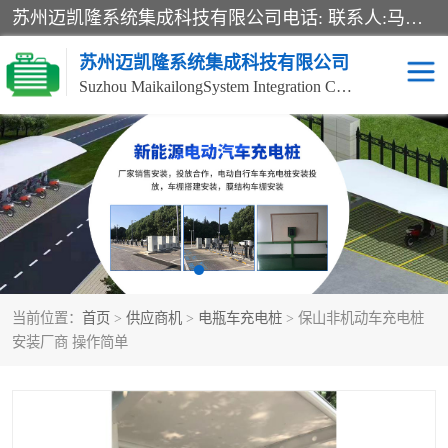
苏州迈凯隆系统集成科技有限公司电话: 联系人:马杰森 销售安装视频监控、报警系统、电话交换机、门禁考勤、巡更系统、呼叫对讲系统、停车场道闸、智能家居、广播系统、综合布线、办公设备、电子商务软件、网络工程、酒店门锁系列 系统集成、VOD视频点播、LED显示屏、节能产品、USP电源、收银机等弱电及智能化项目。
苏州迈凯隆系统集成科技有限公司
Suzhou MaikailongSystem Integration Co., Ltd.
非机动车充电桩
电瓶车充电桩
电动自行车充电桩
两轮电动车充电桩
充电桩
当前位置：
首页
>
供应商机
>
电瓶车充电桩
> 保山非机动车充电桩
安装厂商 操作简单