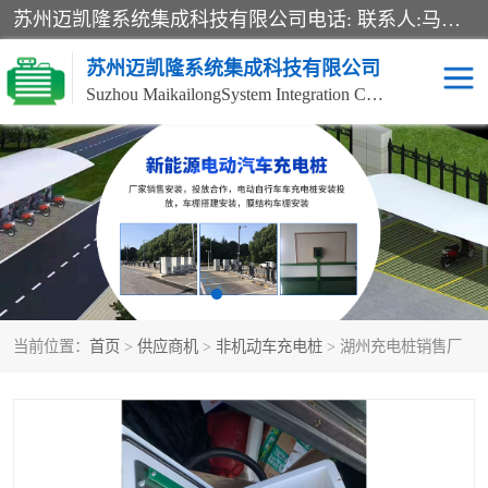
苏州迈凯隆系统集成科技有限公司电话: 联系人:马杰森 销售安装视频监控、报警系统、电话交换机、门禁考勤、巡更系统、呼叫对讲系统、停车场道闸、智能家居、广播系统、综合布线、办公设备、电子商务软件、网络工程、酒店门锁系列 系统集成、VOD视频点播、LED显示屏、节能产品、USP电源、收银机等弱电及智能化项目。
苏州迈凯隆系统集成科技有限公司
Suzhou MaikailongSystem Integration Co., Ltd.
非机动车充电桩
电瓶车充电桩
电动自行车充电桩
两轮电动车充电桩
充电桩
当前位置：
首页
>
供应商机
>
非机动车充电桩
> 湖州充电桩销售厂