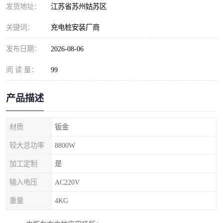
发货地址：
江苏省苏州姑苏区
关键词：
充电桩安装厂商
发布日期：
2026-08-06
阅 读 量：
99
产品描述
材质
钣金
较大总功率
8800W
加工定制
是
输入电压
AC220V
重量
4KG