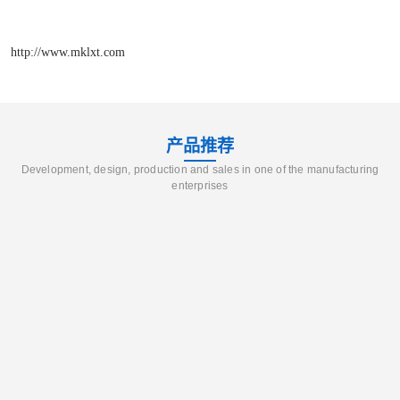
http://www.mklxt.com
产品推荐
Development, design, production and sales in one of the manufacturing
enterprises