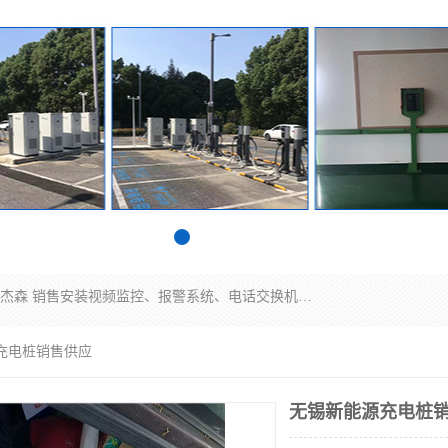
苏州迈凯隆系统集成科技有限公司电话: 联系人:马杰森 销售安装视频监控、报警系统、电话交换机、门禁考勤、巡更系统、呼叫对讲系统、停车场道闸、智能家居、广播系统、综合布线、办公设备、电子商务软件、网络工程、酒店门锁系列 系统集成、VOD视频点播、LED显示屏、节能产品、USP电源、收银机等弱电及智能化项目。
充电桩销售供应
无锡新能源充电桩