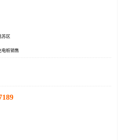
姑苏区
充电桩销售
7189