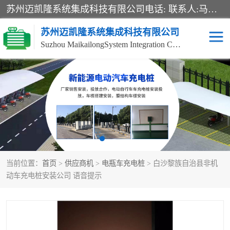
苏州迈凯隆系统集成科技有限公司电话: 联系人:马杰森 销售安装视频监控、报警系统、电话交换机、门禁考勤、巡更系统、呼叫对讲系统、停车场道闸、智能家居、广播系统、综合布线、办公设备、电子商务软件、网络工程、酒店门锁系列 系统集成、VOD视频点播、LED显示屏、节能产品、USP电源、收银机等弱电及智能化项目。
苏州迈凯隆系统集成科技有限公司
Suzhou MaikailongSystem Integration Co., Ltd.
非机动车充电桩
电瓶车充电桩
电动自行车充电桩
两轮电动车充电桩
充电桩
当前位置：
首页
>
供应商机
>
电瓶车充电桩
> 白沙黎族自治县非机
动车充电桩安装公司 语音提示