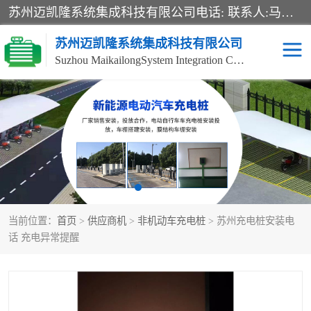
苏州迈凯隆系统集成科技有限公司电话: 联系人:马杰森 销售安装视频监控、报警系统、电话交换机、门禁考勤、巡更系统、呼叫对讲系统、停车场道闸、智能家居、广播系统、综合布线、办公设备、电子商务软件、网络工程、酒店门锁系列 系统集成、VOD视频点播、LED显示屏、节能产品、USP电源、收银机等弱电及智能化项目。
苏州迈凯隆系统集成科技有限公司
Suzhou MaikailongSystem Integration Co., Ltd.
非机动车充电桩
电瓶车充电桩
电动自行车充电桩
两轮电动车充电桩
充电桩
当前位置：
首页
>
供应商机
>
非机动车充电桩
> 苏州充电桩安装电
话 充电异常提醒