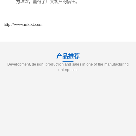
为理念，赢得了广大客户的信任。
http://www.mklxt.com
产品推荐
Development, design, production and sales in one of the manufacturing
enterprises