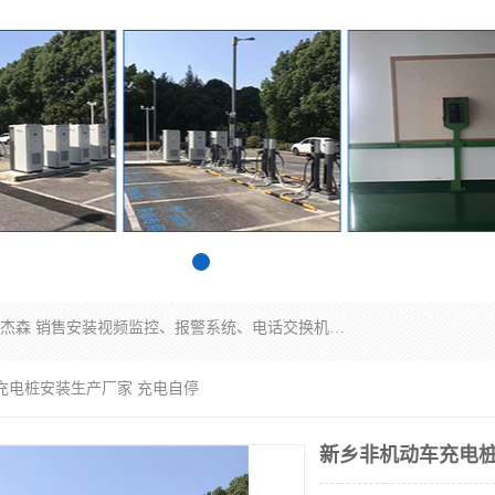
苏州迈凯隆系统集成科技有限公司电话: 联系人:马杰森 销售安装视频监控、报警系统、电话交换机、门禁考勤、巡更系统、呼叫对讲系统、停车场道闸、智能家居、广播系统、综合布线、办公设备、电子商务软件、网络工程、酒店门锁系列 系统集成、VOD视频点播、LED显示屏、节能产品、USP电源、收银机等弱电及智能化项目。
充电桩安装生产厂家 充电自停
新乡非机动车充电桩