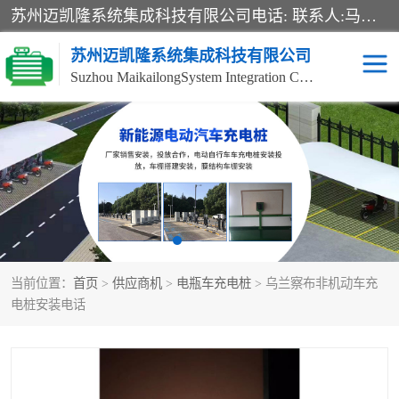
苏州迈凯隆系统集成科技有限公司电话: 联系人:马杰森 销售安装视频监控、报警系统、电话交换机、门禁考勤、巡更系统、呼叫对讲系统、停车场道闸、智能家居、广播系统、综合布线、办公设备、电子商务软件、网络工程、酒店门锁系列 系统集成、VOD视频点播、LED显示屏、节能产品、USP电源、收银机等弱电及智能化项目。
苏州迈凯隆系统集成科技有限公司
Suzhou MaikailongSystem Integration Co., Ltd.
非机动车充电桩
电瓶车充电桩
电动自行车充电桩
两轮电动车充电桩
充电桩
当前位置：
首页
>
供应商机
>
电瓶车充电桩
> 乌兰察布非机动车充
电桩安装电话