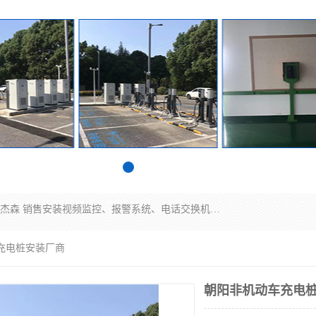
苏州迈凯隆系统集成科技有限公司电话: 联系人:马杰森 销售安装视频监控、报警系统、电话交换机、门禁考勤、巡更系统、呼叫对讲系统、停车场道闸、智能家居、广播系统、综合布线、办公设备、电子商务软件、网络工程、酒店门锁系列 系统集成、VOD视频点播、LED显示屏、节能产品、USP电源、收银机等弱电及智能化项目。
充电桩安装厂商
朝阳非机动车充电