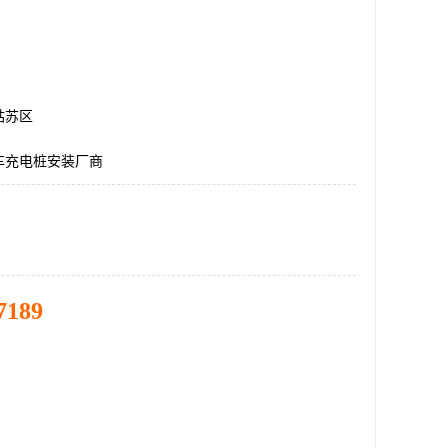
姑苏区
车充电桩安装厂商
7189