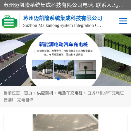
苏州迈凯隆系统集成科技有限公司电话: 联系人:马杰森 销售安装视频监控、报警系统、电话交换机、门禁考勤、巡更系统、呼叫对讲系统、停车场道闸、智能家居、广播系统、综合布线、办公设备、电子商务软件、网络工程、酒店门锁系列 系统集成、VOD视频点播、LED显示屏、节能产品、USP电源、收银机等弱电及智能化项目。
苏州迈凯隆系统集成科技有限公司
Suzhou MaikailongSystem Integration Co., Ltd.
非机动车充电桩
电瓶车充电桩
电动自行车充电桩
两轮电动车充电桩
充电桩
当前位置：
首页
>
供应商机
>
电瓶车充电桩
> 白城非机动车充电桩
安装厂 充电自停