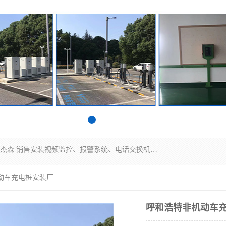
苏州迈凯隆系统集成科技有限公司电话: 联系人:马杰森 销售安装视频监控、报警系统、电话交换机、门禁考勤、巡更系统、呼叫对讲系统、停车场道闸、智能家居、广播系统、综合布线、办公设备、电子商务软件、网络工程、酒店门锁系列 系统集成、VOD视频点播、LED显示屏、节能产品、USP电源、收银机等弱电及智能化项目。
动车充电桩安装厂
呼和浩特非机动车