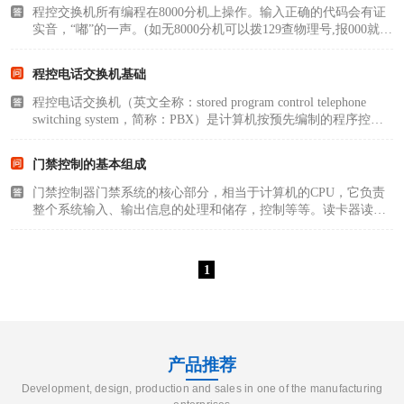
程控交换机所有编程在8000分机上操作。输入正确的代码会有证
实音，“嘟”的一声。(如无8000分机可以拨129查物理号,报000就是
总机。)一，首先找到程控交换机的功能字头，由于出厂功能字头
是“1”，重庆地区大部分改为了“3”，可以用125，225，325试一下
程控电话交换机基础
能否..
程控电话交换机（英文全称：stored program control telephone
switching system，简称：PBX）是计算机按预先编制的程序控制
接续的自动电话交换机，全称存储程序控制电话交换机。程控电
话交换机由硬件和软件组成，硬件包括话路部分、控制部分和输
门禁控制的基本组成
入输出部分..
门禁控制器门禁系统的核心部分，相当于计算机的CPU，它负责
整个系统输入、输出信息的处理和储存，控制等等。读卡器读卡
器（或识别仪），读取卡片中数据（生物特征信息）的设备。电
控锁门禁系统中锁门的执行部件。用户应根据门的材料、出门要
求等需求选取不同..
1
产品推荐
Development, design, production and sales in one of the manufacturing