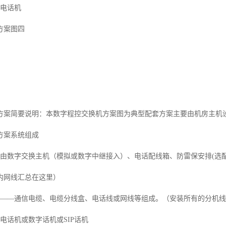
—电话机
方案图四
方案简要说明：本数字程控交换机方案图为典型配套方案主要由机房主机
方案系统组成
—由数字交换主机（模拟或数字中继接入）、电话配线箱、防雷保安排(选配
内网线汇总在这里）
统——通信电缆、电缆分线盒、电话线或网线等组成。（安装所有的分机
电话机或数字话机或SIP话机