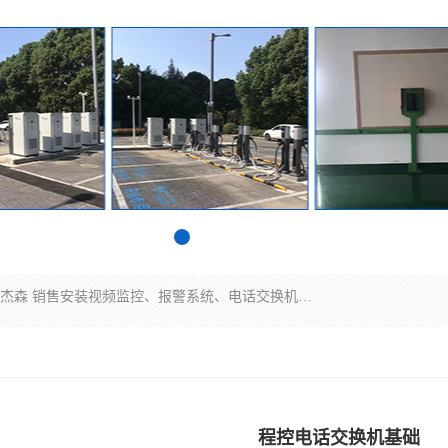
苏州迈凯隆系统集成科技有限公司电话: 联系人:马杰森 销售安装视频监控、报警系统、电话交换机、门禁考勤、巡更系统、呼叫对讲系统、停车场道闸、智能家居、广播系统、综合布线、办公设备、电子商务软件、网络工程、酒店门锁系列 系统集成、VOD视频点播、LED显示屏、节能产品、USP电源、收银机等弱电及智能化项目。
程控电话交换机基础