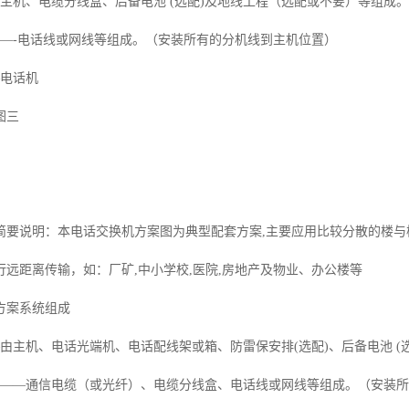
由主机、电缆分线盒、后备电池 (选配)及地线工程（选配或不要）等组成
统—-电话线或网线等组成。（安装所有的分机线到主机位置）
—电话机
图三
简要说明：本电话交换机方案图为典型配套方案,主要应用比较分散的楼
行远距离传输，如：厂矿,中小学校,医院,房地产及物业、办公楼等
方案系统组成
—由主机、电话光端机、电话配线架或箱、防雷保安排(选配)、后备电池 
统——通信电缆（或光纤）、电缆分线盒、电话线或网线等组成。（安装