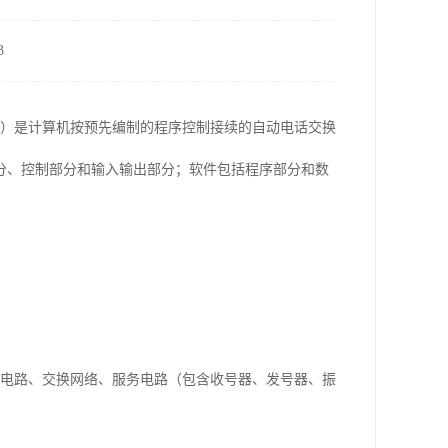
3
ystem，简称：PBX）是计算机按预先编制的程序控制接续的自动电话交换
分、控制部分和输入输出部分；软件包括程序部分和数
继电路、交换网络、服务电路（包含收号器、发号器、振