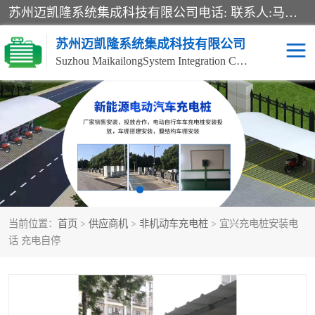
苏州迈凯隆系统集成科技有限公司电话: 联系人:马杰森 销售安装视频监控、报警系统、电话交换机、门禁考勤、巡更系统、呼叫对讲系统、停车场道闸、智能家居、广播系统、综合布线、办公设备、电子商务软件、网络工程、酒店门锁系列 系统集成、VOD视频点播、LED显示屏、节能产品、USP电源、收银机等弱电及智能化项目。
苏州迈凯隆系统集成科技有限公司
Suzhou MaikailongSystem Integration Co., Ltd.
非机动车充电桩
电瓶车充电桩
电动自行车充电桩
两轮电动车充电桩
充电桩
当前位置：
首页
>
供应商机
>
非机动车充电桩
> 宜兴充电桩安装电
话 充电自停