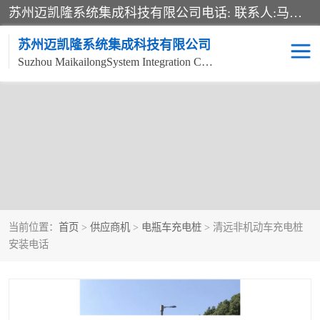
苏州迈凯隆系统集成科技有限公司电话: 联系人:马杰森 销售安装视频监控、报警系统、电话交换机、门禁考勤、巡更系统、呼叫对讲系统、停车场道闸、智能家居、广播系统、综合布线、办公设备、电子商务软件、网络工程、酒店门锁系列 系统集成、VOD视频点播、LED显示屏、节能产品、USP电源、收银机等弱电及智能化项目。
苏州迈凯隆系统集成科技有限公司
Suzhou MaikailongSystem Integration Co., Ltd.
非机动车充电桩
电瓶车充电桩
电动自行车充电桩
两轮电动车充电桩
充电桩
当前位置：
首页
>
供应商机
>
电瓶车充电桩
> 清远非机动车充电桩
安装电话